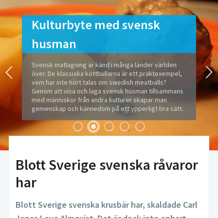
Kulturbyte med svensk
husman
Svensk matlagning är känd i många länder världen
över. De klassiska köttbullarna är ett praktexempel,
vem har inte hört talas om swedish meatballs?
Genom att visa och laga svensk husman tillsammans
med människor från andra kulturer skapar man
gemenskap och kännedom på ett ypperligt bra sätt.
Blott Sverige svenska råvaror
har
Blott Sverige svenska krusbär har, skaldade Carl