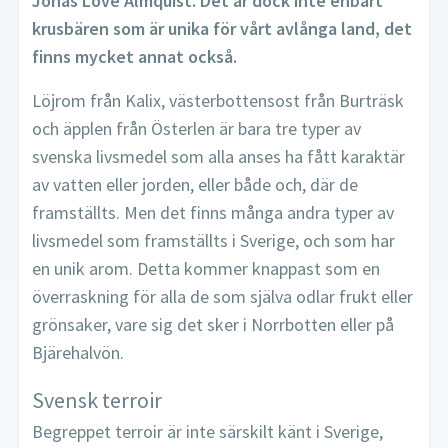
Jonas Love Almquist. Det är dock inte enbart
krusbären som är unika för vårt avlånga land, det
finns mycket annat också.
Löjrom från Kalix, västerbottensost från Burträsk
och äpplen från Österlen är bara tre typer av
svenska livsmedel som alla anses ha fått karaktär
av vatten eller jorden, eller både och, där de
framställts. Men det finns många andra typer av
livsmedel som framställts i Sverige, och som har
en unik arom. Detta kommer knappast som en
överraskning för alla de som själva odlar frukt eller
grönsaker, vare sig det sker i Norrbotten eller på
Bjärehalvön.
Svensk terroir
Begreppet terroir är inte särskilt känt i Sverige,