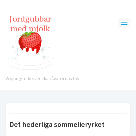
Vi sjunger de svenska råvarornas lov
Det hederliga sommelieryrket