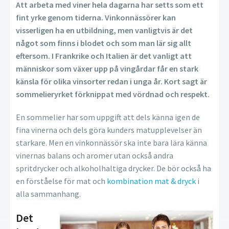
Att arbeta med viner hela dagarna har setts som ett
fint yrke genom tiderna. Vinkonnässörer kan
visserligen ha en utbildning, men vanligtvis är det
något som finns i blodet och som man lär sig allt
eftersom. I Frankrike och Italien är det vanligt att
människor som växer upp på vingårdar får en stark
känsla för olika vinsorter redan i unga år. Kort sagt är
sommelieryrket förknippat med vördnad och respekt.
En sommelier har som uppgift att dels känna igen de
fina vinerna och dels göra kunders matupplevelser än
starkare. Men en vinkonnässör ska inte bara lära känna
vinernas balans och aromer utan också andra
spritdrycker och alkoholhaltiga drycker. De bör också ha
en förståelse för mat och
kombination mat & dryck
i
alla sammanhang.
Det