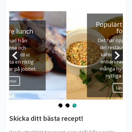
Populärt med raw
food
Det har öppnats en hel
del restauranger och
kaféer som serverar
enbart raw food och
många hyllar den här
nyttiga trenden.
Läs mer
Skicka ditt bästa recept!