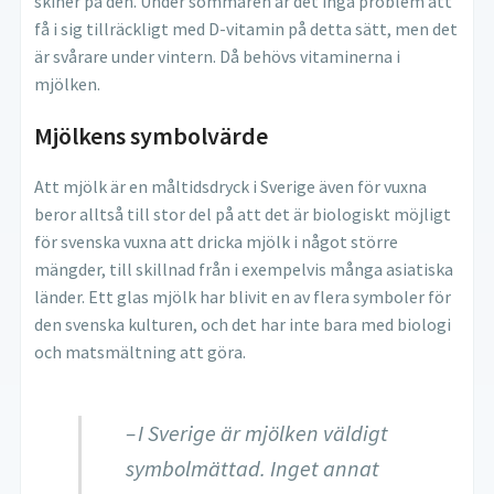
skiner på den. Under sommaren är det inga problem att
få i sig tillräckligt med D-vitamin på detta sätt, men det
är svårare under vintern. Då behövs vitaminerna i
mjölken.
Mjölkens symbolvärde
Att mjölk är en måltidsdryck i Sverige även för vuxna
beror alltså till stor del på att det är biologiskt möjligt
för svenska vuxna att dricka mjölk i något större
mängder, till skillnad från i exempelvis många asiatiska
länder. Ett glas mjölk har blivit en av flera symboler för
den svenska kulturen, och det har inte bara med biologi
och matsmältning att göra.
– I Sverige är mjölken väldigt
symbolmättad. Inget annat