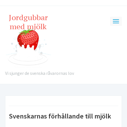
Vi sjunger de svenska råvarornas lov
Svenskarnas förhållande till mjölk