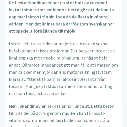
De flesta skandinaver har en stor halt av enzymet
laktas i sina tarmslemhinnor. Detta gör att de kan ta
upp mer laktos från sin föda än de flesta invånare i
världen. Men det är inte bara därför som svenskar har
ett speciellt förhållande till mjölk.
I stora delar av världen är majoriteten av den vuxna
befolkningen laktosintolerant. Det betyder inte att de
är allergiska mot mjölk; mjölkallergi är något helt
annat. Däremot innebär det att man får ont i magen om
man dricker mer mjölk än ens matsmältningssystem
klarar av. Ytterst få barn är laktosintoleranta från
födseln. Mängden laktas i tarmens slemhinnor är hög
när man föds, och avtar sedan.
Men i Skandinavien
ser det annorlunda ut. Detta beror
till viss del på att vi genom mjölken kan få i oss D-
vitamin, som annars bildas i huden när solens strålar