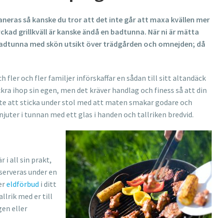
eras så kanske du tror att det inte går att maxa kvällen mer
ckad grillkväll är kanske ändå en badtunna. När ni är mätta
 badtunna med skön utsikt över trädgården och omnejden; då
h fler och fler familjer införskaffar en sådan till sitt altandäck
ickra ihop sin egen, men det kräver handlag och finess så att din
inte att sticka under stol med att maten smakar godare och
juter i tunnan med ett glas i handen och tallriken bredvid.
 i all sin prakt,
 serveras under en
der
eldförbud
i ditt
llrik med er till
gen eller