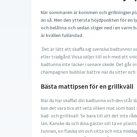
När sommaren är kommen och grillningen plan
än så. Men den yttersta höjdpunkten för en ly
och belåtna och sedan stiger ned i en varm
är kvällen fulländad.
Det är lätt att skaffa sig svenska badtunnor oc
eller trädgård. Vissa väljer till och med att sn
badtunna inte läcker i senare skede. Det går 
champagnen bubblar bättre när du sitter och n
Bästa mattipsen för en grillkväll
När du har skaffat din badtunna och den står där
kan det vara bra att veta vilken mat som bäst
bad- och grillkväll. Se bara till att det inte rå
län. Kanske du och dina gäster vill ta en plastta
tunnan, en flaska vin och sitta och inta midda