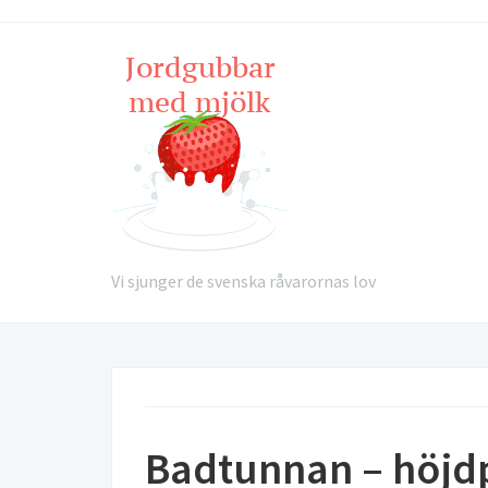
Vi sjunger de svenska råvarornas lov
Badtunnan – höjdp