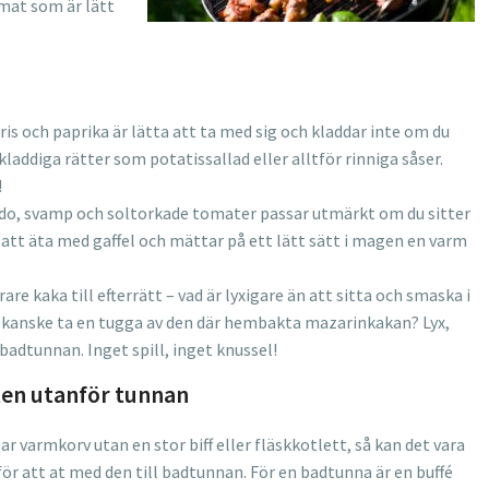
rmat som är lätt
is och paprika är lätta att ta med sig och kladdar inte om du
addiga rätter som potatissallad eller alltför rinniga såser.
!
o, svamp och soltorkade tomater passar utmärkt om du sitter
 att äta med gaffel och mättar på ett lätt sätt i magen en varm
rare kaka till efterrätt – vad är lyxigare än att sitta och smaska i
kanske ta en tugga av den där hembakta mazarinkakan? Lyx,
badtunnan. Inget spill, inget knussel!
ten utanför tunnan
r varmkorv utan en stor biff eller fläskkotlett, så kan det vara
t för att at med den till badtunnan. För en badtunna är en buffé