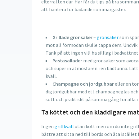
efterrätten där. Här får du tips på bra somma
att hantera för badande sommargäster.
Grillade grönsaker
–
grönsaker
som sparr
mot all förmodan skulle tappa dem. Undvik kl
Tänk på att ingen vill ha silllag i badvattnet
Pastasallader
med grönsaker som avocad
och super in atmosfären i en badtunna. Lätt
kväll.
Champagne och jordgubbar
eller en tor
dig jordgubbar med ett champagneglas och 
sött och praktiskt på samma gång för alla i 
Ta köttet och den kladdigare ma
Ingen
grillkväll
utan kött men om du inte grilla
bättre att sitta ned till bords och äta iställe